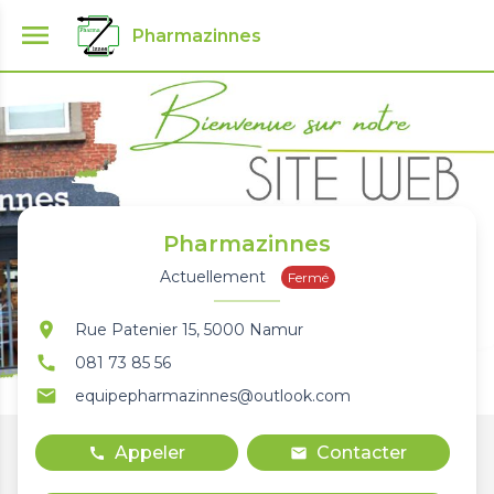
menu
Pharmazinnes
Pharmazinnes
Actuellement
Fermé
location_on
Rue Patenier 15, 5000 Namur
call
081 73 85 56
email
equipepharmazinnes@outlook.com
Appeler
Contacter
call
mail