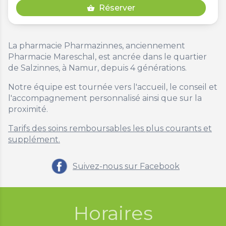
Réserver
shopping_basket
La pharmacie Pharmazinnes, anciennement
Pharmacie Mareschal, est ancrée dans le quartier
de Salzinnes, à Namur, depuis 4 générations.
Notre équipe est tournée vers l'accueil, le conseil et
l'accompagnement personnalisé ainsi que sur la
proximité.
Tarifs des soins remboursables les plus courants et
supplément.
Suivez-nous sur Facebook
Horaires