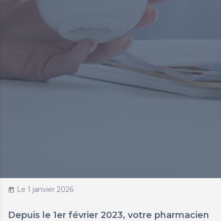
Le 1 janvier 2026
today
Depuis le 1er février 2023, votre pharmacien