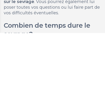
sur le sevrage
. Vous pourrez également lui
poser toutes vos questions ou lui faire part de
vos difficultés éventuelles.
Combien de temps dure le
sevrage?
Chaque palier peut durer 10, 20 ou 30 jours.
En outre, le médecin peut prescrire 2
périodes de stabilisation de 30 jours chacune,
si vous avez besoin de plus de temps.
Pendant ces périodes, vous continuez à
recevoir la même dose par gélule qu'au palier
précédent.
Le schéma le plus rapide prévoit donc un
sevrage progressif en 50 jours (5 paliers de 10
jours chacun), et le plus lent en 360 jours (10