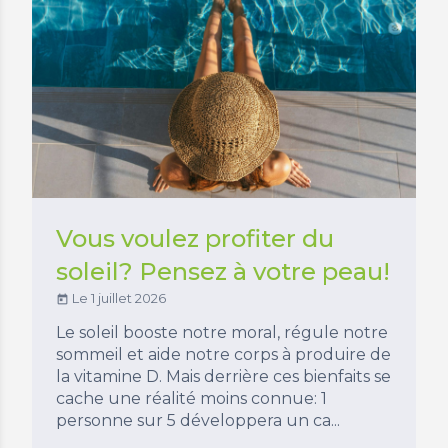
Vous voulez profiter du
soleil? Pensez à votre peau!
Le 1 juillet 2026
today
Le soleil booste notre moral, régule notre
sommeil et aide notre corps à produire de
la vitamine D. Mais derrière ces bienfaits se
cache une réalité moins connue: 1
personne sur 5 développera un ca...